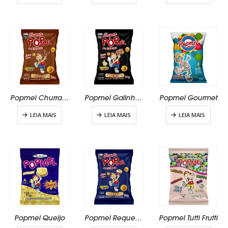
Popmel Churrasco
Popmel Galinho Zero Glúten
Popmel Gourmet
LEIA MAIS
LEIA MAIS
LEIA MAIS
Popmel Queijo
Popmel Requeijão Zero Glúten
Popmel Tutti Frutti