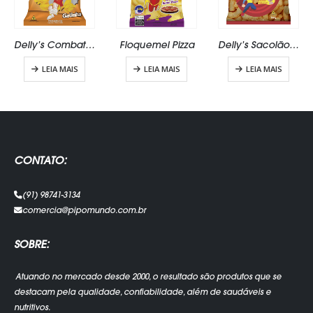
Delly’s Combat Galinha 23g
Floquemel Pizza
Delly’s Sacolão Presunto 100g
LEIA MAIS
LEIA MAIS
LEIA MAIS
CONTATO:
(91) 98741-3134
comercia@pipomundo.com.br
SOBRE:
Atuando no mercado desde 2000, o resultado são produtos que se
destacam pela qualidade, confiabilidade, além de saudáveis e
nutritivos.