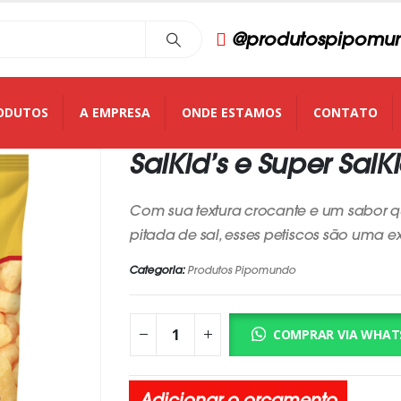
@produtospipomu
ODUTOS
A EMPRESA
ONDE ESTAMOS
CONTATO
SalKid’s e Super SalKi
Com sua textura crocante e um sabor
pitada de sal, esses petiscos são uma
Categoria:
Produtos Pipomundo
COMPRAR VIA WHAT
Adicionar o orçamento