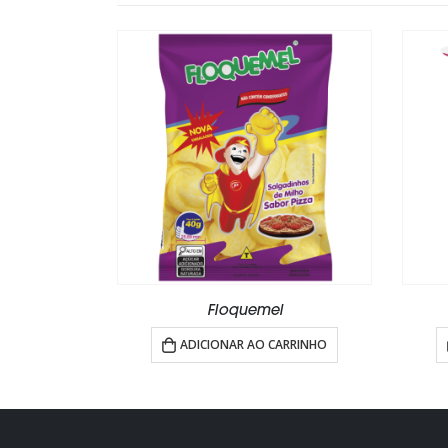
quemel
TopSuk
R AO CARRINHO
ADICIONAR AO CARRINHO