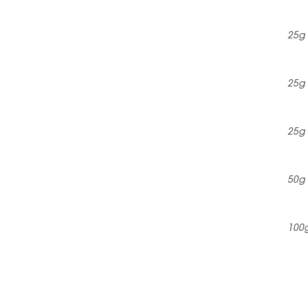
25g
25g
25g
50g
100