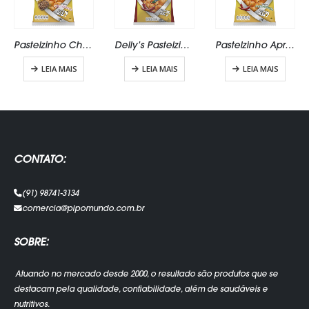
Pastelzinho Churrasco
Delly’s Pastelzinho Apimentado 40g
Pastelzinho Aprimentado
LEIA MAIS
LEIA MAIS
LEIA MAIS
CONTATO:
(91) 98741-3134
comercia@pipomundo.com.br
SOBRE:
Atuando no mercado desde 2000, o resultado são produtos que se
destacam pela qualidade, confiabilidade, além de saudáveis e
nutritivos.